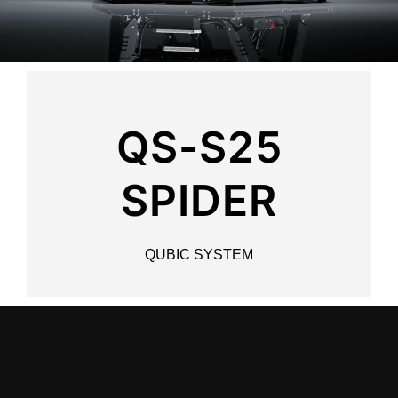
モ
ー
シ
ョ
ン
プ
ラ
QS-S25
ッ
ト
フ
SPIDER
ォ
ー
ム
|
QUBIC SYSTEM
Motion
Systems（モ
ー
シ
ョ
ン
シ
ス
テ