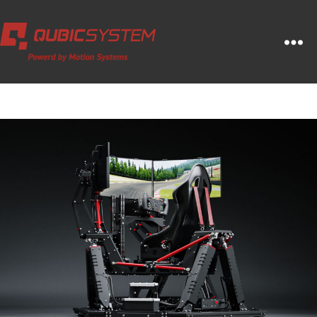
Motion
Systems
日
本
正
規
取
扱
店
｜
シ
ミ
ュ
レ
ー
タ
ー
用