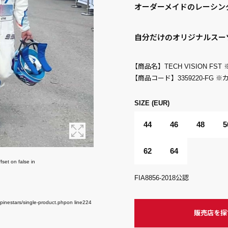
オーダーメイドのレーシン
自分だけのオリジナルスー
【商品名】
TECH VISION F
【商品コード】
3359220-FG
SIZE (EUR)
44
46
48
5
62
64
fset on false in
FIA8856-2018公認
inestars/single-product.php
on line
224
販売店を探