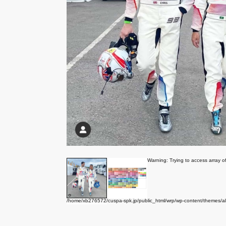
Warning
: Trying to access array of
/home/xb276572/cuspa-spk.jp/public_html/wrp/wp-content/themes/alp