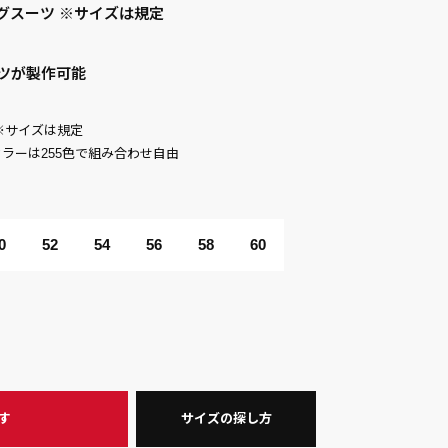
グスーツ ※サイズは規定
ツが製作可能
ST ※サイズは規定
 ※カラーは255色で組み合わせ自由
0
52
54
56
58
60
す
サイズの探し方