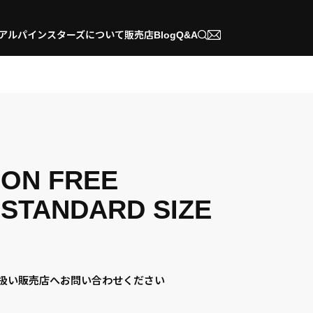
アルパインスターズについて
販売店
Blog
Q&A
Warning
:
/home/xb276572/cuspa-
ION FREE
Trying
spk.jp/public_html/wrp/wp-
to
content/themes/alpinestars/sin
access
product.php
array
 STANDARD SIZE
offset
on
false
in
扱い販売店へお問い合わせください