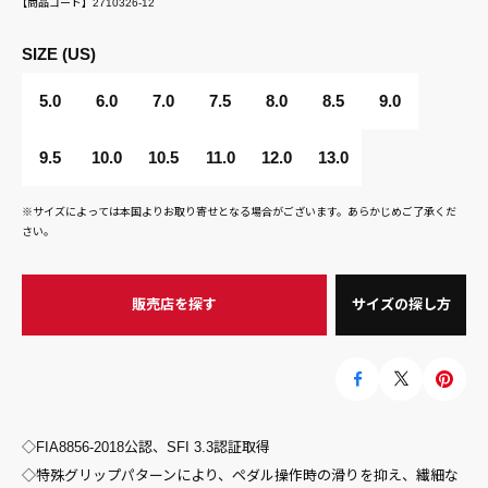
【商品コード】
2710326-12
SIZE (US)
5.0
6.0
7.0
7.5
8.0
8.5
9.0
9.5
10.0
10.5
11.0
12.0
13.0
※サイズによっては本国よりお取り寄せとなる場合がございます。あらかじめご了承くだ
さい。
販売店を探す
サイズの探し方
◇FIA8856-2018公認、SFI 3.3認証取得
◇特殊グリップパターンにより、ペダル操作時の滑りを抑え、繊細な