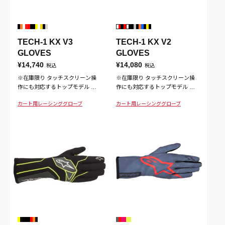
TECH-1 KX V3
TECH-1 KX V2
GLOVES
GLOVES
¥14,740
¥14,080
税込
税込
※在庫限り タッチスクリーン操
※在庫限り タッチスクリーン操
作にも対応するトップモデル 迷
作にも対応するトップモデル 革
彩プリントが施された合成スエー
新的な素材構成によって軽さを実
カート用
レーシンググローブ
カート用
レーシンググローブ
ドレザー掌部とシリコン表面によ
現。グリップのしやすさや快適
りグリップのしやすさや柔軟性、
性、耐久性など、すべての面がト
すべての面でトップレベル
ップレベル。