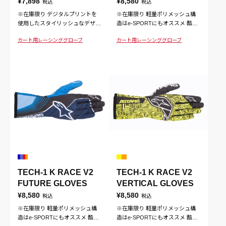
GLOVES
GLOVES
¥7,898
¥8,580
税込
税込
※在庫限り デジタルプリントを
※在庫限り 軽量ポリメッシュ構
使用したスタイリッシュなデザイ
造はe-SPORTにもオススメ 酷暑
ンのグローブ タッチスクリーン
環境における快適性を提供するポ
カート用
レーシンググローブ
カート用
レーシンググローブ
対応
リメッシュ構造を採用。タッチス
クリーン操作にも対応
TECH-1 K RACE V2
TECH-1 K RACE V2
FUTURE GLOVES
VERTICAL GLOVES
¥8,580
¥8,580
税込
税込
※在庫限り 軽量ポリメッシュ構
※在庫限り 軽量ポリメッシュ構
造はe-SPORTにもオススメ 酷暑
造はe-SPORTにもオススメ 酷暑