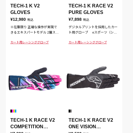
TECH-1 K V2
TECH-1 K RACE V2
GLOVES
PURE GLOVES
¥12,980
¥7,898
税込
税込
※在庫限り 正確な操作が実現で
デジタルプリントを採用したカー
きるエキスパートモデル 2層スト
ト用グローブ eスポーツ（シミ
レッチナイロン綿構造が最高の肌
ュレーター）にも最適
カート用
レーシンググローブ
カート用
レーシンググローブ
触りを実現。グリップ部の処理に
より、最高のハンドリングを提
供。
TECH-1 K RACE V2
TECH-1 K RACE V2
COMPETITION
ONE VISION