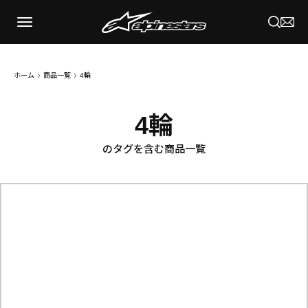
Warning
: Attempt to read property "ID" on null in
/home/xb276572/cuspa-
spk.jp/public_html/wrp/wp-content/themes/alpinestars/header.php
on line
54
ホーム
商品一覧
4輪
4輪
のタグを含む商品一覧