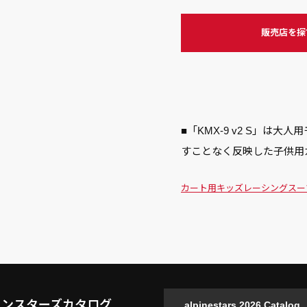
販売店を探
■「KMX-9 v2 S」は大
すことなく反映した子供用
カート用
キッズ
レーシングスー
インスターズカタログ