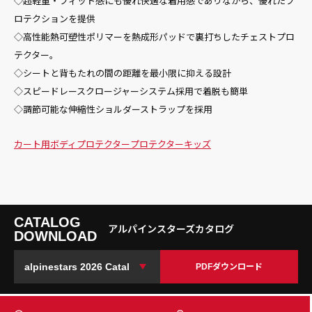
◇超軽量・フィット感にも優れ快適な着用感でありながら、優れたプ
ロテクションを提供
◇高性能熱可塑性ポリマーを熱成形パッドで裏打ちしたチェストプロ
テクター。
◇シートと背もたれの間の距離を最小限に抑える設計
◇スピードレースクロージャーシステム採用で着脱も簡単
◇調節可能な伸縮性ショルダーストラップを採用
カート用
ボディプロテクター
プロテクター
キッズ
CATALOG
アルパインスターズカタログ
DOWNLOAD
PDFダウンロード