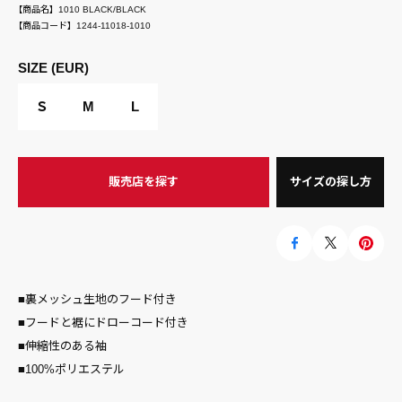
【商品名】
1010 BLACK/BLACK
【商品コード】
1244-11018-1010
SIZE (EUR)
Ｓ
M
L
販売店を探す
サイズの探し方
■裏メッシュ生地のフード付き
■フードと裾にドローコード付き
■伸縮性のある袖
■100%ポリエステル