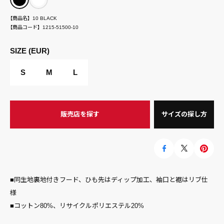
【商品名】
10 BLACK
【商品コード】
1215-51500-10
SIZE (EUR)
S
M
L
販売店を探す
サイズの探し方
■同生地裏地付きフード、ひも先はディップ加工、袖口と裾はリブ仕
様
■コットン80%、リサイクルポリエステル20%