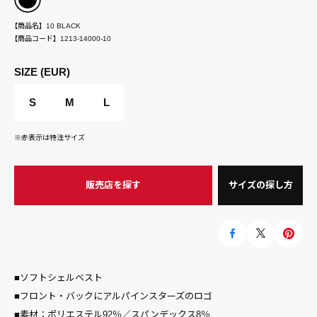
【商品名】
10 BLACK
【商品コード】
1213-14000-10
SIZE (EUR)
S
M
L
※赤表示は特注サイズ
販売店を探す
サイズの探し方
■ソフトシェルベスト
■フロント・バックにアルパインスターズのロゴ
■素材：ポリエステル92％／スパンデックス8％