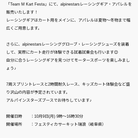
「Team M Kart Festa」にて、alpinestarsレーシングギア・アパレルを
販売いたします！
レーシングギアはカート用をメインに、アパレルは夏物～冬物まで幅
広くご用意します。
さらに、alpinestarsレーシンググローブ・レーシングシューズを装着
して、実際にカート走行が体験できる試着試乗会も行います😊
自分に合うレーシングギアを見つけてモータースポーツを楽しみまし
ょう♪
7周スプリントレースと2時間耐久レース、キッズカート体験会など盛
り沢山の内容が予定されています。
アルパインスターズブースでお待ちしています♪
開催日時 ：10月9日(月) 9時～16時30分
開催場所 ：フェスティカサーキット瑞浪（岐阜県）